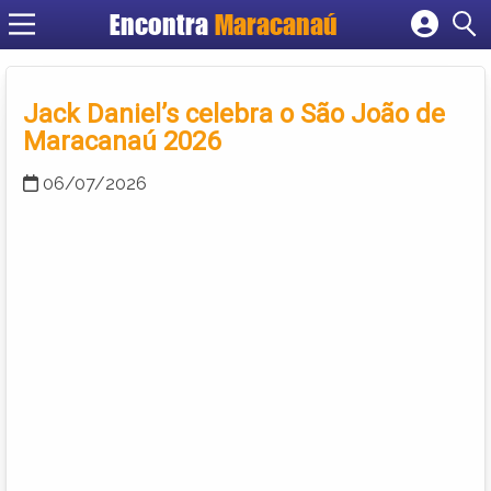
Encontra
Maracanaú
Cadastrar empresa
Fazer login
Jack Daniel’s celebra o São João de
Criar conta
Maracanaú 2026
06/07/2026