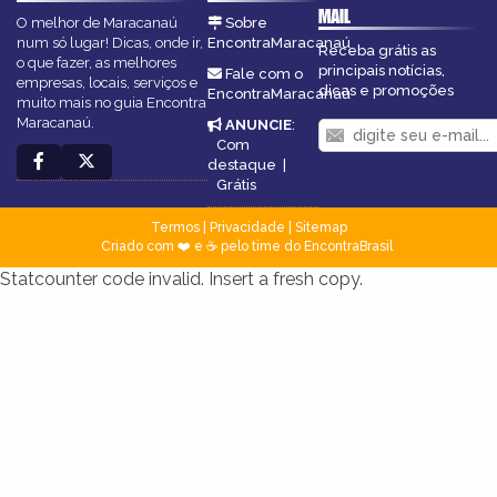
MAIL
O melhor de Maracanaú
Sobre
num só lugar! Dicas, onde ir,
EncontraMaracanaú
Receba grátis as
o que fazer, as melhores
principais notícias,
Fale com o
empresas, locais, serviços e
dicas e promoções
EncontraMaracanaú
muito mais no guia Encontra
Maracanaú.
ANUNCIE
:
Com
destaque
|
Grátis
Termos
|
Privacidade
|
Sitemap
Criado com ❤️ e ☕ pelo time do EncontraBrasil
Statcounter code invalid. Insert a fresh copy.