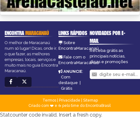
ENCONTRA
MARACANAÚ
LINKS RÁPIDOS
NOVIDADES POR E-
MAIL
O melhor de Maracanaú
Sobre
num só lugar! Dicas, onde ir,
EncontraMaracanaú
Receba grátis as
o que fazer, as melhores
principais notícias,
Fale com o
empresas, locais, serviços e
dicas e promoções
EncontraMaracanaú
muito mais no guia Encontra
Maracanaú.
ANUNCIE
:
Com
destaque
|
Grátis
Termos
|
Privacidade
|
Sitemap
Criado com ❤️ e ☕ pelo time do EncontraBrasil
Statcounter code invalid. Insert a fresh copy.