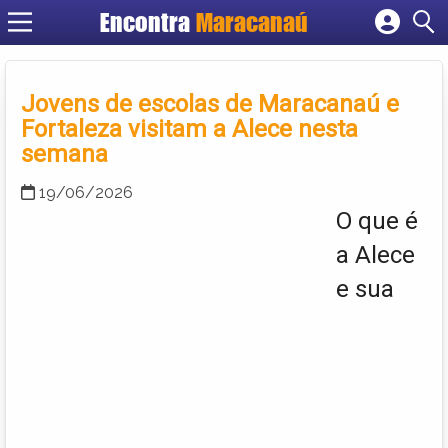
Encontra
Maracanaú
Cadastrar empresa
Fazer login
Jovens de escolas de Maracanaú e
Criar conta
Fortaleza visitam a Alece nesta
semana
19/06/2026
O que é
a Alece
e sua