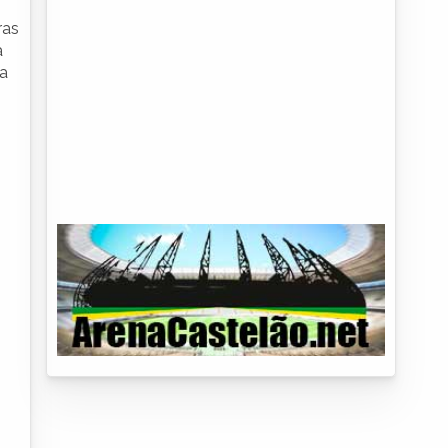
ras
a
va
s