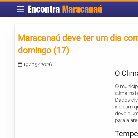
Encontra
Maracanaú
Maracanaú deve ter um dia com
domingo (17)
19/05/2026
O Cli
O municíp
clima ins
Dados di
indicam qu
deve a um
para a áre
Temper