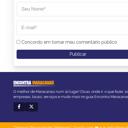
Concordo em tornar meu comentário público
ENCONTRA
MARACANAÚ
O melhor de Maracanaú num só lugar! Dicas, onde ir, o que fazer, 
empresas, locais, serviços e muito mais no guia Encontra Maracana
Termos
|
Privacidade
|
Sitemap
Criado com ❤️ e ☕ pelo time d