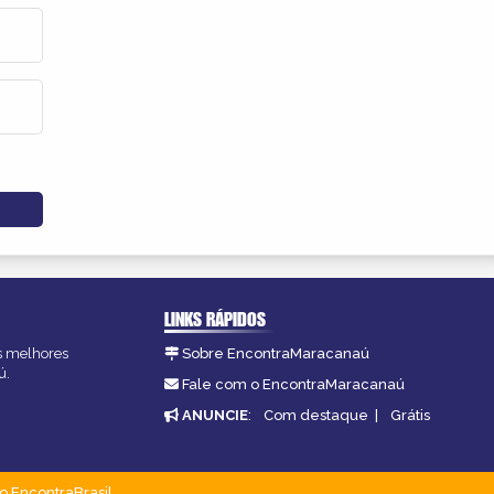
LINKS RÁPIDOS
as melhores
Sobre EncontraMaracanaú
ú.
Fale com o EncontraMaracanaú
ANUNCIE
:
Com destaque
|
Grátis
o EncontraBrasil