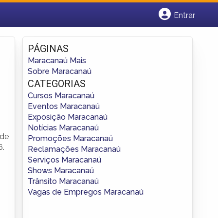
Entrar
Cadastrar empresa
Fazer login
PÁGINAS
Criar conta
Maracanaú Mais
Sobre Maracanaú
CATEGORIAS
Cursos Maracanaú
Eventos Maracanaú
Exposição Maracanaú
Notícias Maracanaú
 de
Promoções Maracanaú
6.
Reclamações Maracanaú
Serviços Maracanaú
Shows Maracanaú
Trânsito Maracanaú
Vagas de Empregos Maracanaú