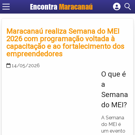
Encontra
Maracanaú
Cadastrar empresa
Fazer login
Maracanaú realiza Semana do MEI
Criar conta
2026 com programação voltada à
capacitação e ao fortalecimento dos
empreendedores
14/05/2026
O que é
a
Semana
do MEI?
A Semana
do MEI é
um evento