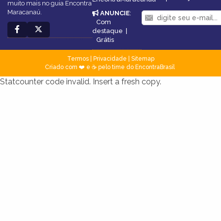
muito mais no guia Encontra
Maracanaú.
ANUNCIE
:
Com
destaque
|
Grátis
Termos
|
Privacidade
|
Sitemap
Criado com ❤️ e ☕ pelo time do EncontraBrasil
Statcounter code invalid. Insert a fresh copy.