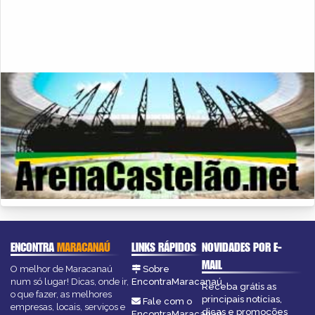
ENCONTRA
MARACANAÚ
LINKS RÁPIDOS
NOVIDADES POR E-
MAIL
O melhor de Maracanaú
Sobre
num só lugar! Dicas, onde ir,
EncontraMaracanaú
Receba grátis as
o que fazer, as melhores
principais notícias,
Fale com o
empresas, locais, serviços e
dicas e promoções
EncontraMaracanaú