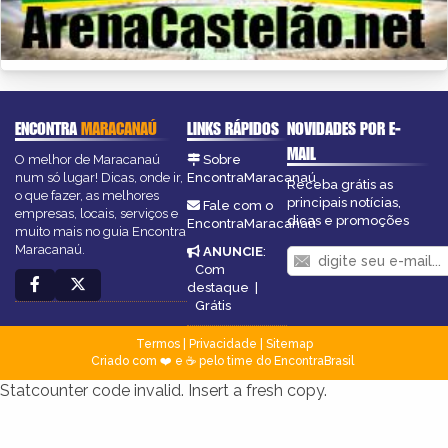
ENCONTRA
MARACANAÚ
LINKS RÁPIDOS
NOVIDADES POR E-
MAIL
O melhor de Maracanaú
Sobre
num só lugar! Dicas, onde ir,
EncontraMaracanaú
Receba grátis as
o que fazer, as melhores
principais notícias,
Fale com o
empresas, locais, serviços e
dicas e promoções
EncontraMaracanaú
muito mais no guia Encontra
Maracanaú.
ANUNCIE
:
Com
destaque
|
Grátis
Termos
|
Privacidade
|
Sitemap
Criado com ❤️ e ☕ pelo time do EncontraBrasil
Statcounter code invalid. Insert a fresh copy.