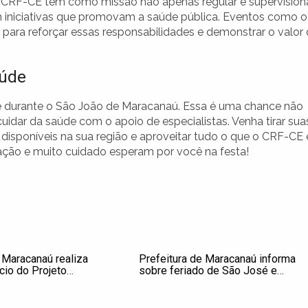
O CRF-CE tem como missão não apenas regular e supervision
 iniciativas que promovam a saúde pública. Eventos como o
para reforçar essas responsabilidades e demonstrar o valor
aúde
de durante o São João de Maracanaú. Essa é uma chance não
uidar da saúde com o apoio de especialistas. Venha tirar sua
disponíveis na sua região e aproveitar tudo o que o CRF-CE 
ação e muito cuidado esperam por você na festa!
 Maracanaú realiza
Prefeitura de Maracanaú informa
ício do Projeto
sobre feriado de São José e
m foco no planejamento
programação religiosa no dia 19 de
ntável
março