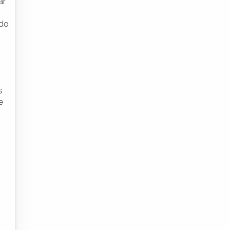
ar
 do
s
e