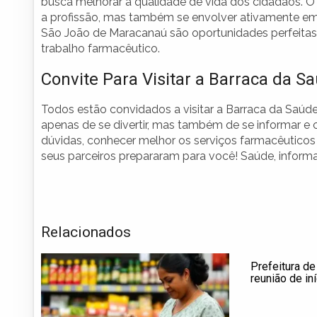
busca melhorar a qualidade de vida dos cidadãos. 
a profissão, mas também se envolver ativamente em
São João de Maracanaú são oportunidades perfeitas 
trabalho farmacêutico.
Convite Para Visitar a Barraca da S
Todos estão convidados a visitar a Barraca da Saú
apenas de se divertir, mas também de se informar e c
dúvidas, conhecer melhor os serviços farmacêuticos 
seus parceiros prepararam para você! Saúde, inform
Relacionados
Prefeitura de
reunião de in
Adaptação co
urbano suste