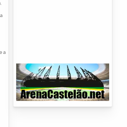
,
 a
e a