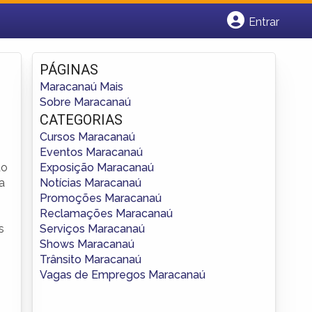
Entrar
Cadastrar empresa
Fazer login
PÁGINAS
Criar conta
Maracanaú Mais
Sobre Maracanaú
CATEGORIAS
Cursos Maracanaú
Eventos Maracanaú
Exposição Maracanaú
do
Notícias Maracanaú
a
Promoções Maracanaú
Reclamações Maracanaú
Serviços Maracanaú
s
Shows Maracanaú
Trânsito Maracanaú
Vagas de Empregos Maracanaú