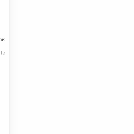
ais
nte