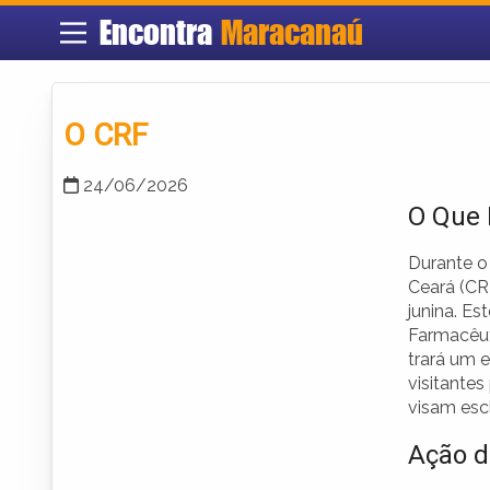
Encontra
Maracanaú
O CRF
24/06/2026
O Que 
Durante o
Ceará (CR
junina. E
Farmacêut
trará um 
visitantes
visam esc
Ação d