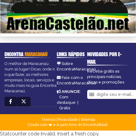
ENCONTRA
MARACANAÚ
LINKS RÁPIDOS
NOVIDADES POR E-
MAIL
O melhor de Maracanaú
Sobre
num só lugar! Dicas, onde ir,
EncontraMaracanaú
Receba grátis as
o que fazer, as melhores
principais notícias,
Fale com o
empresas, locais, serviços e
dicas e promoções
EncontraMaracanaú
muito mais no guia Encontra
Maracanaú.
ANUNCIE
:
Com
destaque
|
Grátis
Termos
|
Privacidade
|
Sitemap
Criado com ❤️ e ☕ pelo time do EncontraBrasil
Statcounter code invalid. Insert a fresh copy.