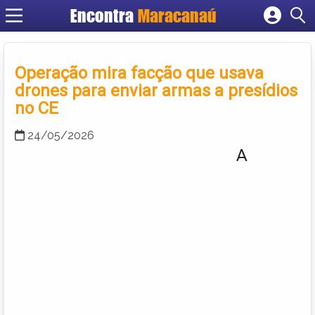
Encontra
Maracanaú
Cadastrar empresa
Fazer login
Operação mira facção que usava
Criar conta
drones para enviar armas a presídios
no CE
24/05/2026
A