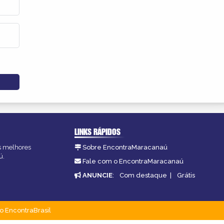
LINKS RÁPIDOS
as melhores
Sobre EncontraMaracanaú
ú.
Fale com o EncontraMaracanaú
ANUNCIE
:
Com destaque
|
Grátis
o EncontraBrasil