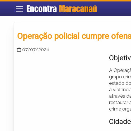
Encontra
Maracanaú
Operação policial cumpre ofen
07/07/2026
Objeti
A Operaçã
grupo cri
estado do
à violênci
através d
restaurar
crime org
Cidade