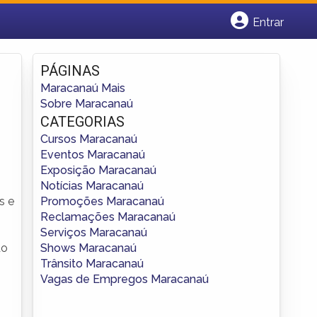
Entrar
Cadastrar empresa
Fazer login
PÁGINAS
Criar conta
Maracanaú Mais
Sobre Maracanaú
CATEGORIAS
Cursos Maracanaú
Eventos Maracanaú
Exposição Maracanaú
Notícias Maracanaú
Promoções Maracanaú
s e
Reclamações Maracanaú
Serviços Maracanaú
Shows Maracanaú
do
Trânsito Maracanaú
Vagas de Empregos Maracanaú