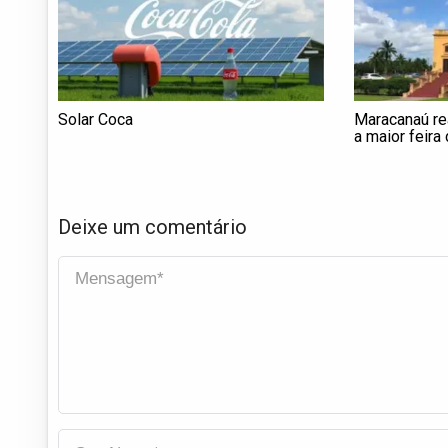
Solar Coca
Maracanaú rea
a maior feira
cearenses co
para os part
Elba Ramalho
Deixe um comentário