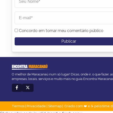
Concordo em tornar meu comentário público
ENCONTRA
MARACANAÚ
O melhor de Maracanaú num só lugar! Dicas, onde ir, o que fazer, 
empresas, locais, serviços e muito mais no guia Encontra Maracana
Termos
|
Privacidade
|
Sitemap
Criado com ❤️ e ☕ pelo time d