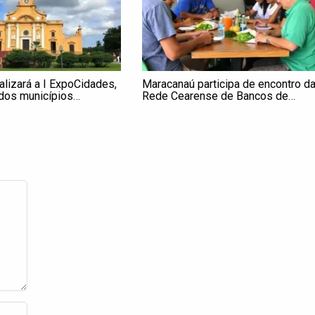
lizará a I ExpoCidades,
Maracanaú participa de encontro d
 dos municípios
Rede Cearense de Bancos de
m estantes gratuitos
Alimentos
icipantes e shows com
 e Padre Fábio de Melo