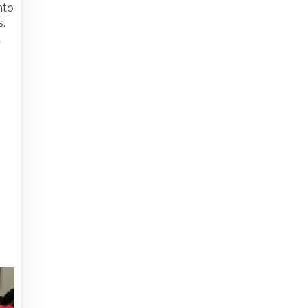
nto
.
a