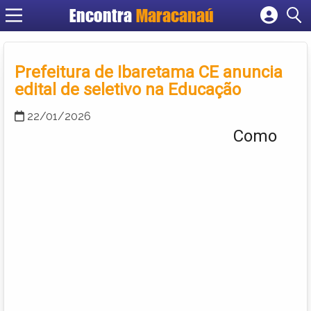
Encontra
Maracanaú
Cadastrar empresa
Fazer login
Prefeitura de Ibaretama CE anuncia
Criar conta
edital de seletivo na Educação
22/01/2026
Como