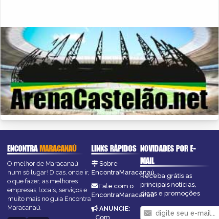
ENCONTRA
MARACANAÚ
LINKS RÁPIDOS
NOVIDADES POR E-
MAIL
O melhor de Maracanaú
Sobre
num só lugar! Dicas, onde ir,
EncontraMaracanaú
Receba grátis as
o que fazer, as melhores
principais notícias,
Fale com o
empresas, locais, serviços e
dicas e promoções
EncontraMaracanaú
muito mais no guia Encontra
Maracanaú.
ANUNCIE
:
Com