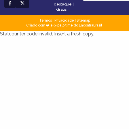
destaque
|
Grátis
Termos
|
Privacidade
|
Sitemap
Criado com ❤️ e ☕ pelo time do EncontraBrasil
Statcounter code invalid. Insert a fresh copy.