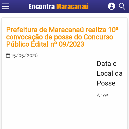
Encontra
Maracanaú
Cadastrar empresa
Fazer login
Prefeitura de Maracanaú realiza 10ª
Criar conta
convocação de posse do Concurso
Público Edital nº 09/2023
15/05/2026
Data e
Local da
Posse
A 10ª