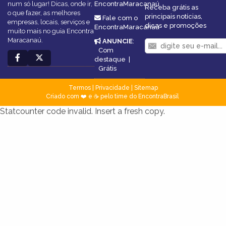
num só lugar! Dicas, onde ir,
EncontraMaracanaú
Receba grátis as
o que fazer, as melhores
principais notícias,
Fale com o
empresas, locais, serviços e
dicas e promoções
EncontraMaracanaú
muito mais no guia Encontra
Maracanaú.
ANUNCIE
:
Com
destaque
|
Grátis
Termos
|
Privacidade
|
Sitemap
Criado com ❤️ e ☕ pelo time do EncontraBrasil
Statcounter code invalid. Insert a fresh copy.