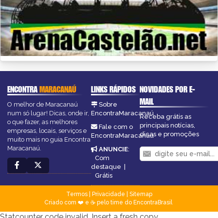
ENCONTRA
MARACANAÚ
LINKS RÁPIDOS
NOVIDADES POR E-
MAIL
O melhor de Maracanaú
Sobre
num só lugar! Dicas, onde ir,
EncontraMaracanaú
Receba grátis as
o que fazer, as melhores
principais notícias,
Fale com o
empresas, locais, serviços e
dicas e promoções
EncontraMaracanaú
muito mais no guia Encontra
Maracanaú.
ANUNCIE
:
Com
destaque
|
Grátis
Termos
|
Privacidade
|
Sitemap
Criado com ❤️ e ☕ pelo time do EncontraBrasil
Statcounter code invalid. Insert a fresh copy.