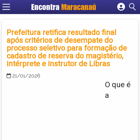
Encontra
Maracanaú
Cadastrar empresa
Fazer login
Prefeitura retifica resultado final
Criar conta
após critérios de desempate do
processo seletivo para formação de
cadastro de reserva do magistério,
intérprete e instrutor de Libras
21/01/2026
O que é
a