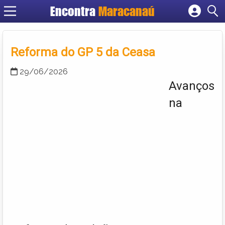
Encontra
Maracanaú
Cadastrar empresa
Fazer login
Reforma do GP 5 da Ceasa
Criar conta
29/06/2026
Avanços
na