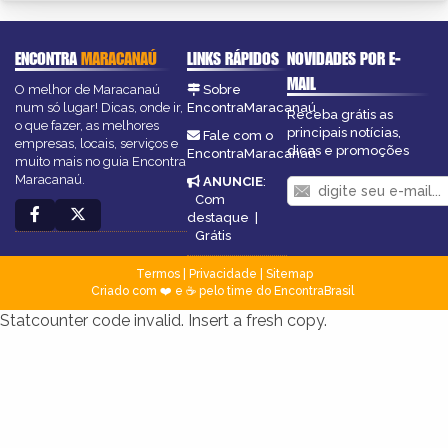
ENCONTRA
MARACANAÚ
LINKS RÁPIDOS
NOVIDADES POR E-
MAIL
O melhor de Maracanaú
Sobre
num só lugar! Dicas, onde ir,
EncontraMaracanaú
Receba grátis as
o que fazer, as melhores
principais notícias,
Fale com o
empresas, locais, serviços e
dicas e promoções
EncontraMaracanaú
muito mais no guia Encontra
Maracanaú.
ANUNCIE
:
Com
destaque
|
Grátis
Termos
|
Privacidade
|
Sitemap
Criado com ❤️ e ☕ pelo time do EncontraBrasil
Statcounter code invalid. Insert a fresh copy.