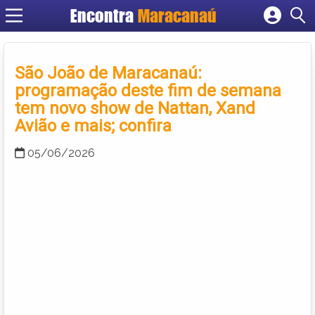
Encontra
Maracanaú
Cadastrar empresa
Fazer login
São João de Maracanaú:
Criar conta
programação deste fim de semana
tem novo show de Nattan, Xand
Avião e mais; confira
05/06/2026