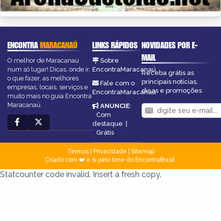
ENCONTRA
MARACANAÚ
LINKS RÁPIDOS
NOVIDADES POR E-
MAIL
O melhor de Maracanaú
Sobre
num só lugar! Dicas, onde ir,
EncontraMaracanaú
Receba grátis as
o que fazer, as melhores
principais notícias,
Fale com o
empresas, locais, serviços e
dicas e promoções
EncontraMaracanaú
muito mais no guia Encontra
Maracanaú.
ANUNCIE
:
Com
destaque
|
Grátis
Termos
|
Privacidade
|
Sitemap
Criado com ❤️ e ☕ pelo time do EncontraBrasil
Statcounter code invalid. Insert a fresh copy.