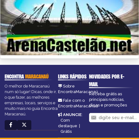
ENCONTRA
MARACANAÚ
LINKS RÁPIDOS
NOVIDADES POR E-
MAIL
O melhor de Maracanaú
Sobre
num só lugar! Dicas, onde ir,
EncontraMaracanaú
Receba grátis as
o que fazer, as melhores
principais notícias,
Fale com o
empresas, locais, serviços e
dicas e promoções
EncontraMaracanaú
muito mais no guia Encontra
Maracanaú.
ANUNCIE
:
Com
destaque
|
Grátis