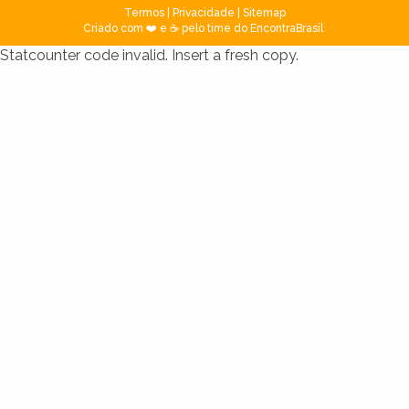
Termos
|
Privacidade
|
Sitemap
Criado com ❤️ e ☕ pelo time do EncontraBrasil
Statcounter code invalid. Insert a fresh copy.