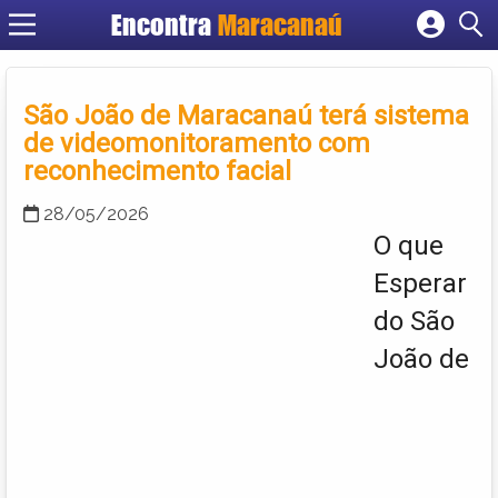
Encontra
Maracanaú
Cadastrar empresa
Fazer login
São João de Maracanaú terá sistema
Criar conta
de videomonitoramento com
reconhecimento facial
28/05/2026
O que
Esperar
do São
João de