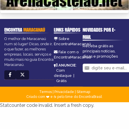
ENCONTRA
MARACANAÚ
LINKS RÁPIDOS
NOVIDADES POR E-
MAIL
O melhor de Maracanaú
Sobre
num só lugar! Dicas, onde ir,
EncontraMaracanaú
Receba grátis as
o que fazer, as melhores
principais notícias,
Fale com o
empresas, locais, serviços e
dicas e promoções
EncontraMaracanaú
muito mais no guia Encontra
Maracanaú.
ANUNCIE
:
Com
destaque
|
Grátis
Termos
|
Privacidade
|
Sitemap
Criado com ❤️ e ☕ pelo time do EncontraBrasil
Statcounter code invalid. Insert a fresh copy.