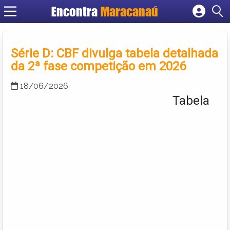
Encontra
Maracanaú
Cadastrar empresa
Fazer login
Série D: CBF divulga tabela detalhada
Criar conta
da 2ª fase competição em 2026
18/06/2026
Tabela