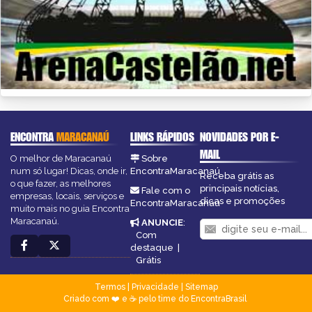
ENCONTRA
MARACANAÚ
LINKS RÁPIDOS
NOVIDADES POR E-
MAIL
O melhor de Maracanaú
Sobre
num só lugar! Dicas, onde ir,
EncontraMaracanaú
Receba grátis as
o que fazer, as melhores
principais notícias,
Fale com o
empresas, locais, serviços e
dicas e promoções
EncontraMaracanaú
muito mais no guia Encontra
Maracanaú.
ANUNCIE
:
Com
destaque
|
Grátis
Termos
|
Privacidade
|
Sitemap
Criado com ❤️ e ☕ pelo time do EncontraBrasil