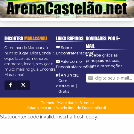
ENCONTRA
MARACANAÚ
LINKS RÁPIDOS
NOVIDADES POR E-
MAIL
O melhor de Maracanaú
Sobre
num só lugar! Dicas, onde ir,
EncontraMaracanaú
Receba grátis as
o que fazer, as melhores
principais notícias,
Fale com o
empresas, locais, serviços e
dicas e promoções
EncontraMaracanaú
muito mais no guia Encontra
Maracanaú.
ANUNCIE
:
Com
destaque
|
Grátis
Termos
|
Privacidade
|
Sitemap
Criado com ❤️ e ☕ pelo time do EncontraBrasil
Statcounter code invalid. Insert a fresh copy.