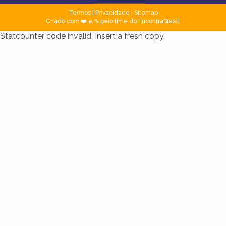
Termos
|
Privacidade
|
Sitemap
Criado com ❤️ e ☕ pelo time do EncontraBrasil
Statcounter code invalid. Insert a fresh copy.