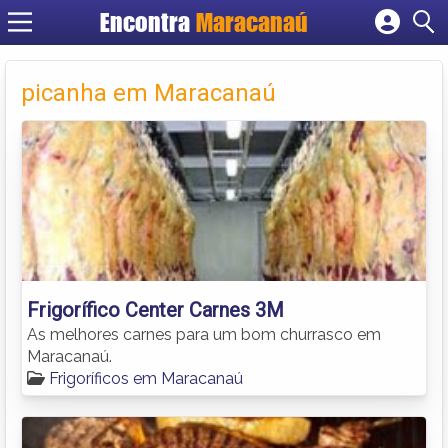
Encontra
Maracanaú
Cadastrar empresa
Fazer login
picanha em Maracanaú
Criar conta
Frigorífico Center Carnes 3M
As melhores carnes para um bom churrasco em
Maracanaú.
Frigoríficos em Maracanaú