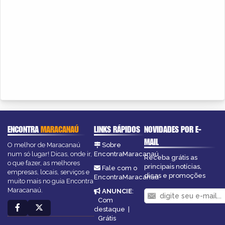
ENCONTRA
MARACANAÚ
LINKS RÁPIDOS
NOVIDADES POR E-
MAIL
O melhor de Maracanaú
Sobre
num só lugar! Dicas, onde ir,
EncontraMaracanaú
Receba grátis as
o que fazer, as melhores
principais notícias,
Fale com o
empresas, locais, serviços e
dicas e promoções
EncontraMaracanaú
muito mais no guia Encontra
Maracanaú.
ANUNCIE
:
Com
destaque
|
Grátis