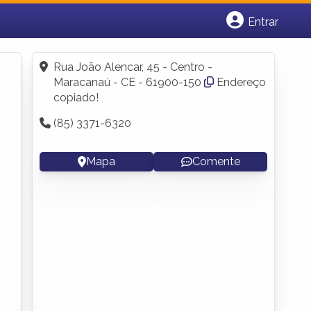
Entrar
Cadastrar empresa
Fazer login
Rua João Alencar, 45 - Centro -
Criar conta
Maracanaú - CE - 61900-150
Endereço
copiado!
(85) 3371-6320
Mapa
Comente