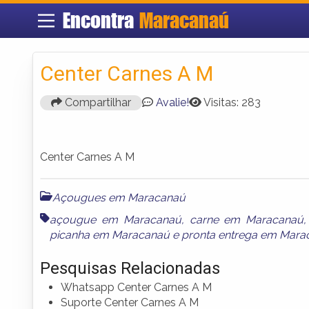
Encontra
Maracanaú
Center Carnes A M
Compartilhar
Avalie!
Visitas: 283
Center Carnes A M
Açougues em Maracanaú
açougue em Maracanaú
,
carne em Maracanaú
picanha em Maracanaú
e
pronta entrega em Mara
Pesquisas Relacionadas
Whatsapp Center Carnes A M
Suporte Center Carnes A M