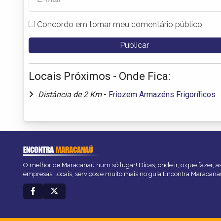
Concordo em tornar meu comentário público
Locais Próximos - Onde Fica:
Distância de 2 Km
-
Friozem Armazéns Frigoríficos
ENCONTRA
MARACANAÚ
O melhor de Maracanaú num só lugar! Dicas, onde ir, o que fazer, 
empresas, locais, serviços e muito mais no guia Encontra Maracana