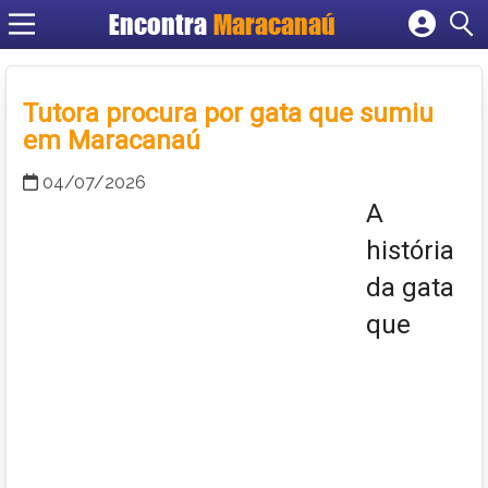
Encontra
Maracanaú
Cadastrar empresa
Fazer login
Tutora procura por gata que sumiu
Criar conta
em Maracanaú
04/07/2026
A
história
da gata
que