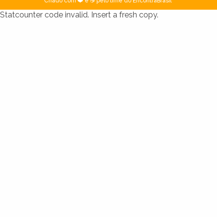
Criado com ❤️ e ☕ pelo time do EncontraBrasil
Statcounter code invalid. Insert a fresh copy.