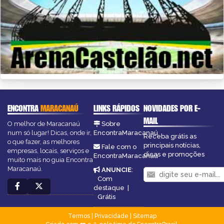
ENCONTRA
MARACANAÚ
LINKS RÁPIDOS
NOVIDADES POR E-
MAIL
O melhor de Maracanaú
Sobre
num só lugar! Dicas, onde ir,
EncontraMaracanaú
Receba grátis as
o que fazer, as melhores
principais notícias,
Fale com o
empresas, locais, serviços e
dicas e promoções
EncontraMaracanaú
muito mais no guia Encontra
Maracanaú.
ANUNCIE
:
Com
destaque
|
Grátis
Termos
|
Privacidade
|
Sitemap