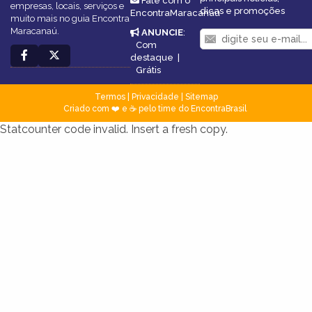
Fale com o
empresas, locais, serviços e
dicas e promoções
EncontraMaracanaú
muito mais no guia Encontra
Maracanaú.
ANUNCIE
:
Com
destaque
|
Grátis
Termos
|
Privacidade
|
Sitemap
Criado com ❤️ e ☕ pelo time do EncontraBrasil
Statcounter code invalid. Insert a fresh copy.