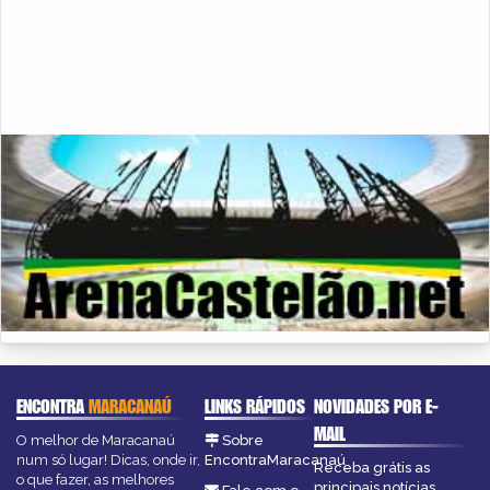
ENCONTRA
MARACANAÚ
LINKS RÁPIDOS
NOVIDADES POR E-
MAIL
O melhor de Maracanaú
Sobre
num só lugar! Dicas, onde ir,
EncontraMaracanaú
Receba grátis as
o que fazer, as melhores
principais notícias,