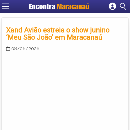
Encontra
Maracanaú
Cadastrar empresa
Fazer login
Xand Avião estreia o show junino
Criar conta
‘Meu São João’ em Maracanaú
08/06/2026