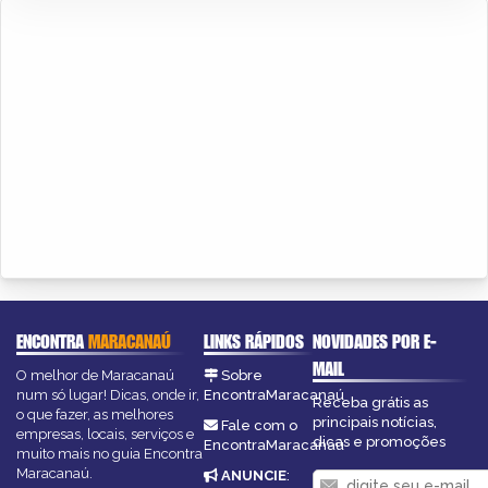
ENCONTRA
MARACANAÚ
LINKS RÁPIDOS
NOVIDADES POR E-
MAIL
O melhor de Maracanaú
Sobre
num só lugar! Dicas, onde ir,
EncontraMaracanaú
Receba grátis as
o que fazer, as melhores
principais notícias,
Fale com o
empresas, locais, serviços e
dicas e promoções
EncontraMaracanaú
muito mais no guia Encontra
Maracanaú.
ANUNCIE
: