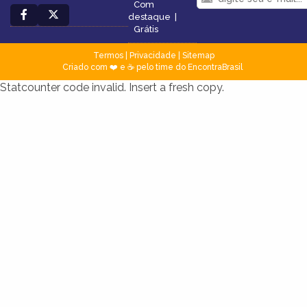
Com
destaque
|
Grátis
Termos
|
Privacidade
|
Sitemap
Criado com ❤️ e ☕ pelo time do EncontraBrasil
Statcounter code invalid. Insert a fresh copy.