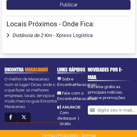
Locais Próximos - Onde Fica:
Distância de 2 Km
-
Xpress Logística
ENCONTRA
MARACANAÚ
LINKS RÁPIDOS
NOVIDADES POR E-
MAIL
O melhor de Maracanaú
Sobre
num só lugar! Dicas, onde ir,
EncontraMaracanaú
Receba grátis as
o que fazer, as melhores
principais notícias,
Fale com o
empresas, locais, serviços e
dicas e promoções
EncontraMaracanaú
muito mais no guia Encontra
Maracanaú.
ANUNCIE
:
Com
destaque
|
Grátis
Termos
|
Privacidade
|
Sitemap