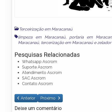
Terceirização em Maracanaú
limpeza em Maracanaú
,
portaria em Maraca
Maracanaú
,
tercerização em Maracanaú
e
zelado
Pesquisas Relacionadas
Whatsapp Ascrom
Suporte Ascrom
Atendimento Ascrom
SAC Ascrom
Contato Ascrom
Anterior
Próximo
Deixe um comentário