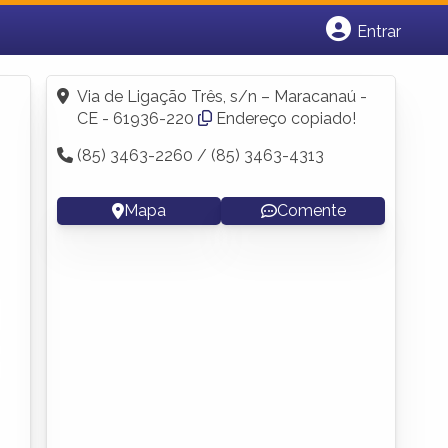
Entrar
Cadastrar empresa
Fazer login
Via de Ligação Três, s/n – Maracanaú -
Criar conta
CE - 61936-220
Endereço copiado!
(85) 3463-2260 / (85) 3463-4313
Mapa
Comente