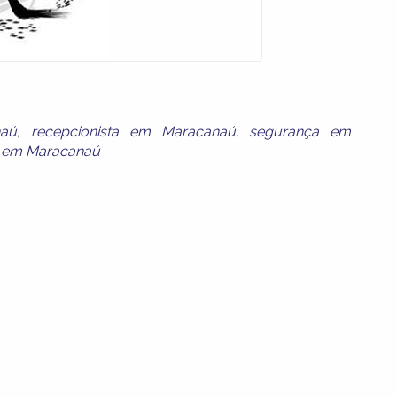
naú
,
recepcionista em Maracanaú
,
segurança em
r em Maracanaú