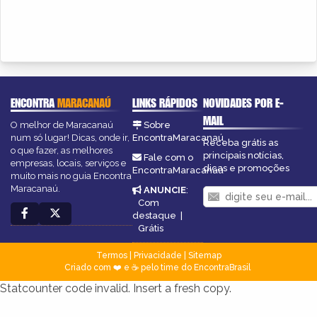
ENCONTRA
MARACANAÚ
LINKS RÁPIDOS
NOVIDADES POR E-
MAIL
O melhor de Maracanaú
Sobre
num só lugar! Dicas, onde ir,
EncontraMaracanaú
Receba grátis as
o que fazer, as melhores
principais notícias,
Fale com o
empresas, locais, serviços e
dicas e promoções
EncontraMaracanaú
muito mais no guia Encontra
Maracanaú.
ANUNCIE
:
Com
destaque
|
Grátis
Termos
|
Privacidade
|
Sitemap
Criado com ❤️ e ☕ pelo time do EncontraBrasil
Statcounter code invalid. Insert a fresh copy.