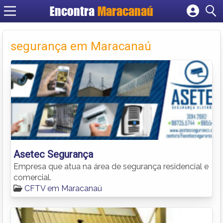
Encontra
Maracanaú
Cadastrar empresa
Fazer login
segurança em Maracanaú
Criar conta
Asetec Segurança
Empresa que atua na área de segurança residencial e
comercial.
CFTV em Maracanaú