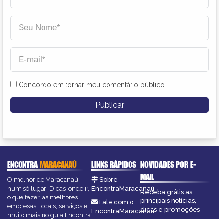
Concordo em tornar meu comentário público
ENCONTRA
MARACANAÚ
LINKS RÁPIDOS
NOVIDADES POR E-
MAIL
O melhor de Maracanaú
Sobre
num só lugar! Dicas, onde ir,
EncontraMaracanaú
Receba grátis as
o que fazer, as melhores
principais notícias,
Fale com o
empresas, locais, serviços e
dicas e promoções
EncontraMaracanaú
muito mais no guia Encontra