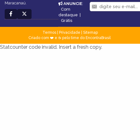
Maracanaú.
ANUNCIE
:
Com
destaque
|
Grátis
Termos
|
Privacidade
|
Sitemap
Criado com ❤️ e ☕ pelo time do EncontraBrasil
Statcounter code invalid. Insert a fresh copy.