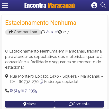
Encontra
Maracanaú
Cadastrar empresa
Fazer login
Estacionamento Nenhuma
Criar conta
Compartilhar
Avalie!
217
O Estacionamento Nenhuma em Maracanaú, trabalha
para atender às expectativas dos motoristas quanto à
conveniência, facilidade e segurança no momento de
estacionar.
Rua Monteiro Lobato, 1430 - Siqueira - Maracanaú -
CE - 60732-270
Endereço copiado!
(85) 9617-2359
Mapa
Comente