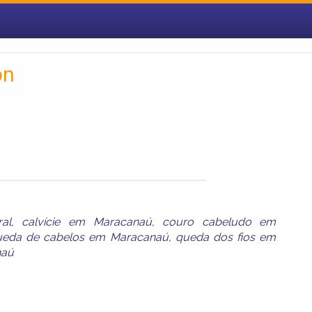
on
al
,
calvície em Maracanaú
,
couro cabeludo em
ueda de cabelos em Maracanaú
,
queda dos fios em
naú