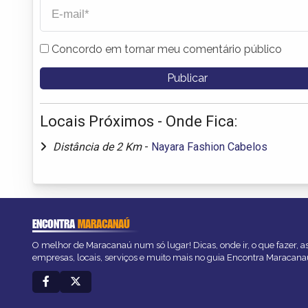
Concordo em tornar meu comentário público
Locais Próximos - Onde Fica:
Distância de 2 Km
-
Nayara Fashion Cabelos
ENCONTRA
MARACANAÚ
O melhor de Maracanaú num só lugar! Dicas, onde ir, o que fazer, 
empresas, locais, serviços e muito mais no guia Encontra Maracana