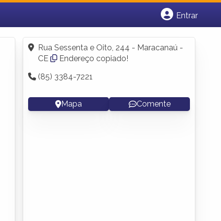
Entrar
Cadastrar empresa
Fazer login
Rua Sessenta e Oito, 244 - Maracanaú -
Criar conta
CE
Endereço copiado!
(85) 3384-7221
Mapa
Comente