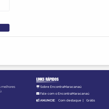
LINKS RÁPIDOS
as melhores
Sobre EncontraMaracanaú
ú.
Fale com o EncontraMaracanaú
ANUNCIE
:
Com destaque
|
Grátis