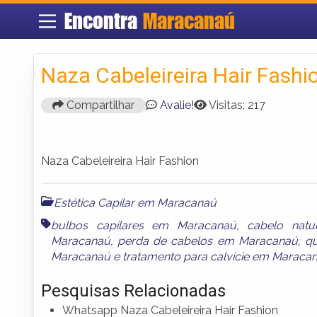
Encontra
Maracanaú
Naza Cabeleireira Hair Fashi
Compartilhar
Avalie!
Visitas: 217
Naza Cabeleireira Hair Fashion
Estética Capilar em Maracanaú
bulbos capilares em Maracanaú
,
cabelo natur
Maracanaú
,
perda de cabelos em Maracanaú
,
q
Maracanaú
e
tratamento para calvície em Maraca
Pesquisas Relacionadas
Whatsapp Naza Cabeleireira Hair Fashion