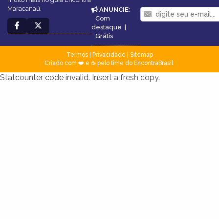
Maracanaú.
ANUNCIE
:
Com
destaque
|
Grátis
Termos
|
Privacidade
|
Sitemap
Criado com ❤️ e ☕ pelo time do EncontraBrasil
Statcounter code invalid. Insert a fresh copy.