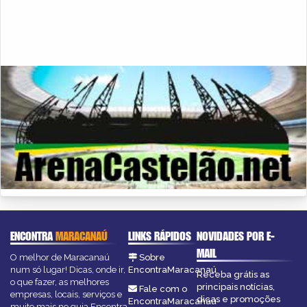
ENCONTRA
MARACANAÚ
LINKS RÁPIDOS
NOVIDADES POR E-
MAIL
O melhor de Maracanaú
Sobre
num só lugar! Dicas, onde ir,
EncontraMaracanaú
Receba grátis as
o que fazer, as melhores
principais notícias,
Fale com o
empresas, locais, serviços e
dicas e promoções
EncontraMaracanaú
muito mais no guia Encontra