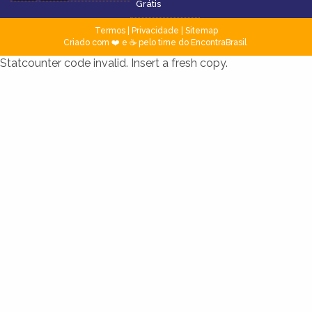
Grátis
Termos
|
Privacidade
|
Sitemap
Criado com ❤️ e ☕ pelo time do EncontraBrasil
Statcounter code invalid. Insert a fresh copy.