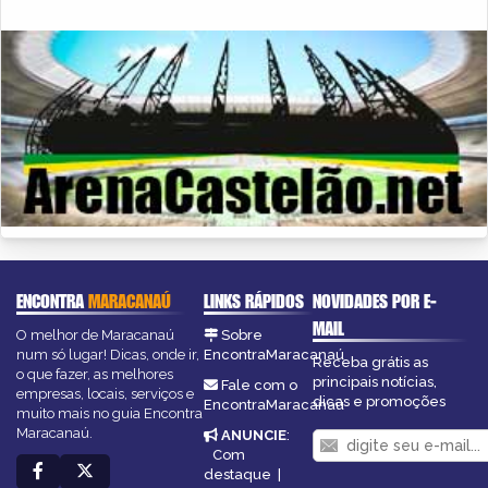
ENCONTRA
MARACANAÚ
LINKS RÁPIDOS
NOVIDADES POR E-
MAIL
O melhor de Maracanaú
Sobre
num só lugar! Dicas, onde ir,
EncontraMaracanaú
Receba grátis as
o que fazer, as melhores
principais notícias,
Fale com o
empresas, locais, serviços e
dicas e promoções
EncontraMaracanaú
muito mais no guia Encontra
Maracanaú.
ANUNCIE
:
Com
destaque
|